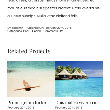
feugiat est, id cursus metus mollis sit amet. Sed eu
mauris euismod nisi egestas laoreet. Proin viverra nisl
a luctus suscipit. Nulla vitae eleifend felis.
By
ceadmin
Published On: February 20th, 2015
on
Categories:
Pool & Beach
Comments Off
Nullam
non
augue
eget
Related Projects
Proin eget mi tortor
Duis malesi vivera rius
Ut 
odi
February 20th, 2015
February 20th, 2015