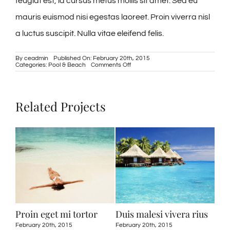
feugiat est, id cursus metus mollis sit amet. Sed eu
mauris euismod nisi egestas laoreet. Proin viverra nisl
a luctus suscipit. Nulla vitae eleifend felis.
By
ceadmin
Published On: February 20th, 2015
on
Categories:
Pool & Beach
Comments Off
Ut
consequat
augue
odio
Related Projects
Proin eget mi tortor
Duis malesi vivera rius
Nul
February 20th, 2015
February 20th, 2015
Febr